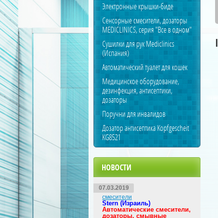
Электронные крышки-биде
Сенсорные смесители, дозаторы
MEDICLINICS, серия "Все в одном"
Сушилки для рук Mediclinics
(Испания)
Автоматический туалет для кошек
Медицинское оборудование,
дезинфекция, антисептики,
дозаторы
Поручни для инвалидов
Дозатор антисептика Kopfgescheit
KG8521
НОВОСТИ
07.03.2019
смесители
Stern (Израиль)
Автоматические смесители,
дозаторы, смывные