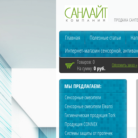
ПРОДАЖА САНТЕ
Главная
Полезные статьи
Нап
Интернет-магазин сенсорной, антива
Товаров:
0
Оформить заказ »
0 руб.
На сумму:
МЫ ПРЕДЛАГАЕМ:
Сенсорные смесители
Сенсорные смесители Eleanti
Гигиеническая продукция Tork
Продукция CONNEX
Системы защиты от протечек