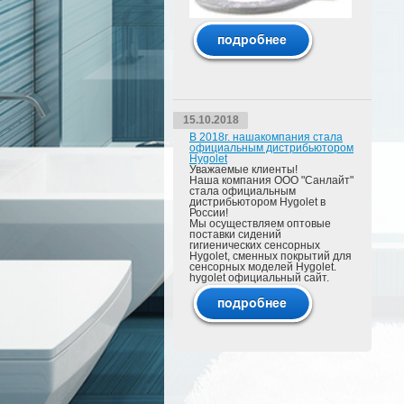
15.10.2018
В 2018г. нашакомпания стала
официальным дистрибьютором
Hygolet
Уважаемые клиенты!
Наша компания ООО "Санлайт"
стала официальным
дистрибьютором Hygolet в
России!
Мы осуществляем оптовые
поставки сидений
гигиенических сенсорных
Hygolet, сменных покрытий для
сенсорных моделей Hygolet.
hygolet официальный сайт.