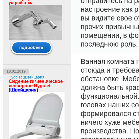
отправитесь на р
устройства.
настроение как р
вы видите свое 
прочих привычных
помещении, в фо
последнюю роль.
Ванная комната 
отсюда и требов
18.01.2019
обстановке. Меб
Hygolet (Швейцария)
Сидение гигиеническое
сенсорное Hygolet
должна быть крас
(Швейцария)
функциональной. 
головах наших с
формировался сте
ничего хуже меб
производства. Н